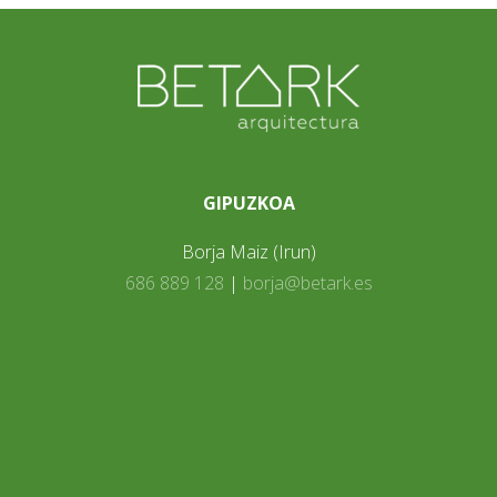
GIPUZKOA
Borja Maiz (Irun)
686 889 128
|
borja@betark.es